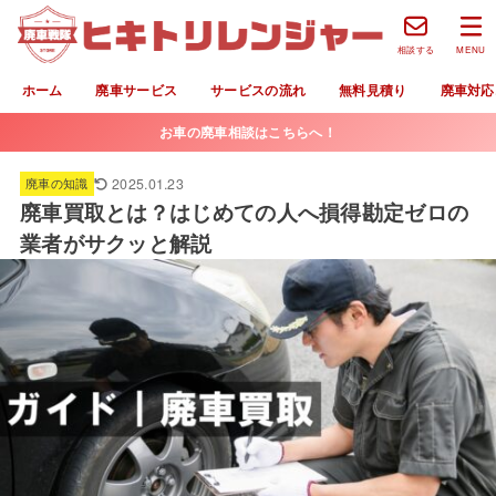
相談する
MENU
ホーム
廃車サービス
サービスの流れ
無料見積り
廃車対応
お車の廃車相談はこちらへ！
2025.01.23
廃車の知識
廃車買取とは？はじめての人へ損得勘定ゼロの
業者がサクッと解説