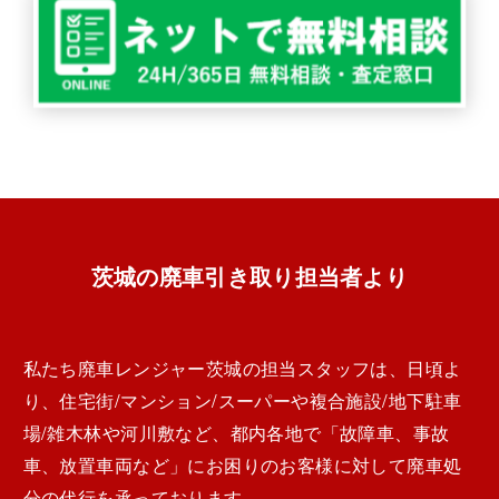
茨城の廃車引き取り担当者より
私たち廃車レンジャー茨城の担当スタッフは、日頃よ
り、住宅街/マンション/スーパーや複合施設/地下駐車
場/雑木林や河川敷など、都内各地で「故障車、事故
車、放置車両など」にお困りのお客様に対して廃車処
分の代行を承っております。