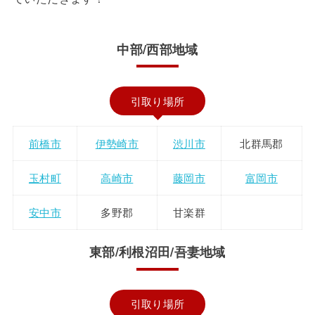
中部/西部地域
引取り場所
前橋市
伊勢崎市
渋川市
北群馬郡
玉村町
高崎市
藤岡市
富岡市
安中市
多野郡
甘楽群
東部/利根沼田/吾妻地域
引取り場所