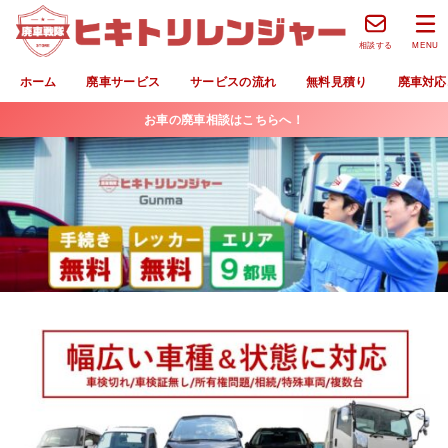
相談する
MENU
ホーム
廃車サービス
サービスの流れ
無料見積り
廃車対応
お車の廃車相談はこちらへ！