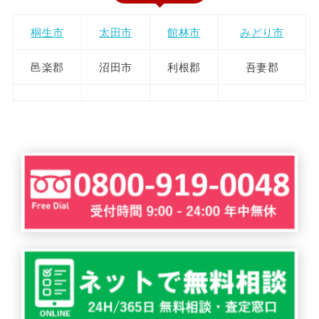
桐生市
太田市
館林市
みどり市
邑楽郡
沼田市
利根郡
吾妻郡