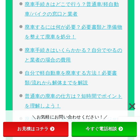
廃車手続きはどこで行う？普通車/軽自動
車/バイクの窓口と業者
廃車するには何が必要？必要書類と準備物
を整えて廃車を処分！
廃車手続きはいくらかかる？自分でやるの
と業者の場合の費用
自分で軽自動車を廃車する方法！必要書
類/流れから解体までを解説
普通車の廃車の仕方は？短時間でポイント
を理解しよう！
＼お気軽にお問い合わせください！／
廃車の引き取り業者はヒキトリレンジャー
をご検討ください。
お見積はコチラ
今すぐ電話相談