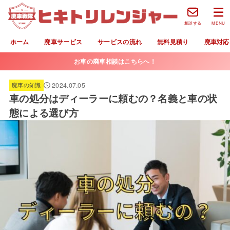
相談する
MENU
ホーム
廃車サービス
サービスの流れ
無料見積り
廃車対応
お車の廃車相談はこちらへ！
2024.07.05
廃車の知識
車の処分はディーラーに頼むの？名義と車の状
態による選び方