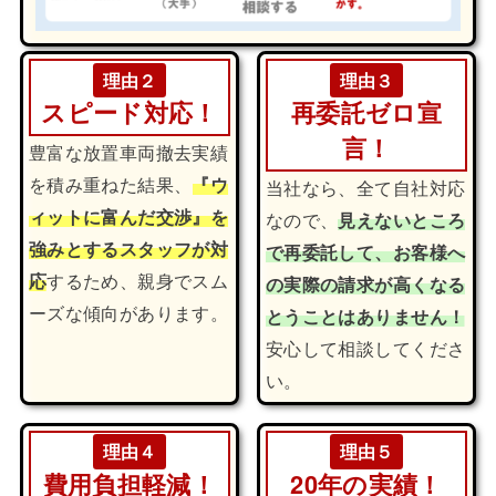
理由２
理由３
スピード対応！
再委託ゼロ宣
言！
豊富な放置車両撤去実績
を積み重ねた結果、
『ウ
当社なら、全て自社対応
ィットに富んだ交渉』を
なので、
見えないところ
強みとするスタッフが対
で再委託して、お客様へ
応
するため、親身でスム
の実際の請求が高くなる
ーズな傾向があります。
とうことはありません！
安心して相談してくださ
い。
理由４
理由５
費用負担軽減！
20年の実績！