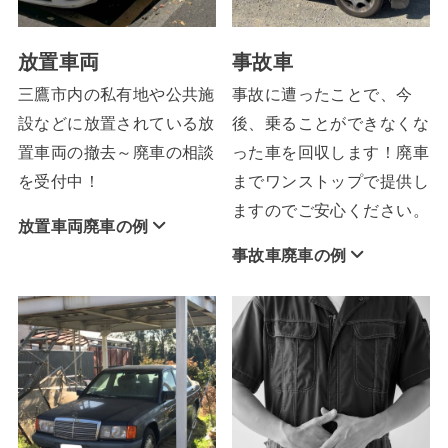
放置車両
事故車
三鷹市内の私有地や公共施
事故に遭ったことで、今
設などに放置されている放
後、乗ることができなくな
置車両の撤去～廃車の相談
った車を回収します！廃車
を受付中！
までワンストップで提供し
ますのでご安心ください。
放置車両廃車の例
事故車廃車の例