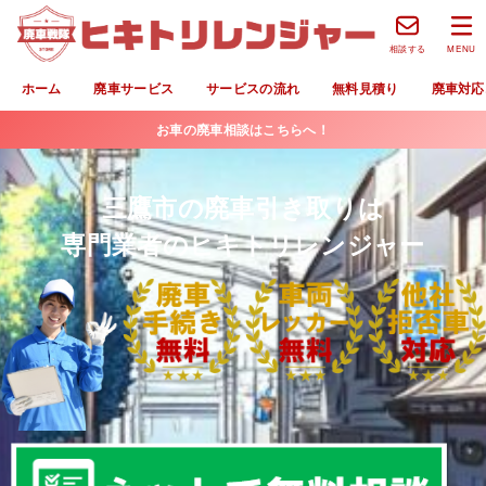
相談する
MENU
ホーム
廃車サービス
サービスの流れ
無料見積り
廃車対応
お車の廃車相談はこちらへ！
三鷹市の廃車引き取りは
専門業者のヒキトリレンジャー