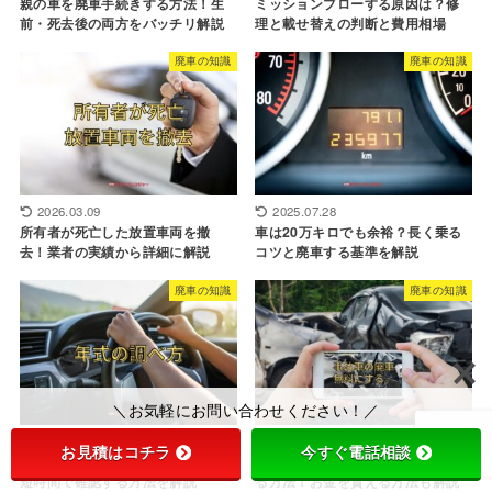
親の車を廃車手続きする方法！生
ミッションブローする原因は？修
前・死去後の両方をバッチリ解説
理と載せ替えの判断と費用相場
廃車の知識
廃車の知識
2026.03.09
2025.07.28
所有者が死亡した放置車両を撤
車は20万キロでも余裕？長く乗る
去！業者の実績から詳細に解説
コツと廃車する基準を解説
廃車の知識
廃車の知識
＼お気軽にお問い合わせください！／
2025.01.23
2024.10.21
お見積はコチラ
今すぐ電話相談
車の年式の調べ方！必要なときに
事故車を廃車する費用を無料にす
短時間で確認する方法を解説
る方法！お金を貰える方法も解説