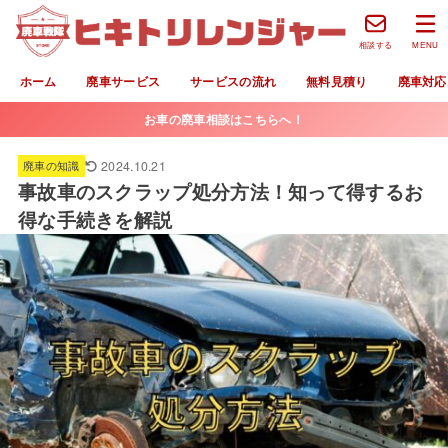
相談する
MENU
ホーム
廃車サービス
サービスの流れ
無料見積り
廃車対応
お車の廃車相談はこちらへ！
2024.10.21
廃車の知識
事故車のスクラップ処分方法！知って得するお
得な手続きを解説