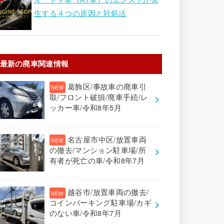
生する４つの原因と対処法
最新の廃車関連情報
葛飾区/事故車の廃車引
取/フロント破損/廃車手続/レ
ッカー車/令和8年5月
名古屋市中区/放置車両
の撤去/マンション駐車場/所
有者が死亡の車/令和8年7月
越谷市/放置車両の撤去/
コインパーキング駐車場/カギ
のない車/令和8年7月