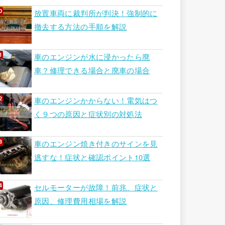
放置車両に裁判所が判決！強制的に
撤去する方法の手順を解説
車のエンジンが水に浸かったら廃
車？修理できる場合と廃車の場合
車のエンジンかからない！電気はつ
く９つの原因と症状別の対処法
車のエンジン焼き付きのサインを見
逃すな！症状と確認ポイント10選
セルモーターが故障！前兆、症状と
原因、修理費用相場を解説