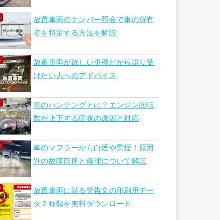
放置車両のナンバー照会で車の所有
者を特定する方法を解説
放置車両が欲しい車種だから譲り受
けたい人へのアドバイス
車のハンチングとは？エンジン回転
数が上下する症状の原因と対応
車のマフラーから白煙や黒煙！原因
別の故障箇所と修理について解説
放置車両に貼る警告文の印刷用デー
タ２種類を無料ダウンロード