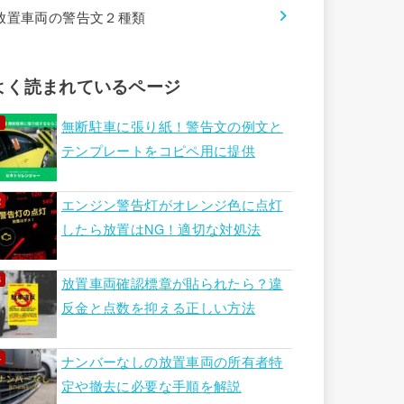
放置車両の警告文２種類
よく読まれているページ
無断駐車に張り紙！警告文の例文と
テンプレートをコピペ用に提供
エンジン警告灯がオレンジ色に点灯
したら放置はNG！適切な対処法
放置車両確認標章が貼られたら？違
反金と点数を抑える正しい方法
ナンバーなしの放置車両の所有者特
定や撤去に必要な手順を解説