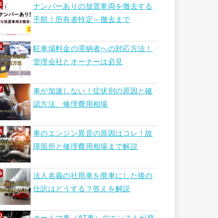
ナンバーありの放置車両を撤去する
手順！所有者特定～撤去まで
駐車場料金の滞納者への対応方法！
管理会社とオーナーは必見
車が加速しない！症状別の原因と確
認方法、修理費用相場
車のエンジン異音の原因はコレ！故
障箇所と修理費用相場まで解説
法人名義の社用車を廃車にした後の
仕訳はどうする？答えを解説
オートマ車（AT車）のエンストが発