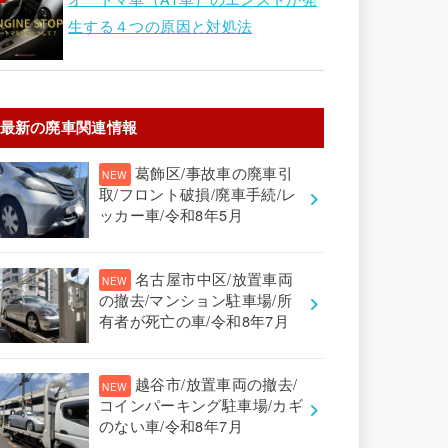
生する４つの原因と対処法
最新の廃車関連情報
葛飾区/事故車の廃車引
取/フロント破損/廃車手続/レ
ッカー車/令和8年5月
名古屋市中区/放置車両
の撤去/マンション駐車場/所
有者が死亡の車/令和8年7月
越谷市/放置車両の撤去/
コインパーキング駐車場/カギ
のない車/令和8年7月