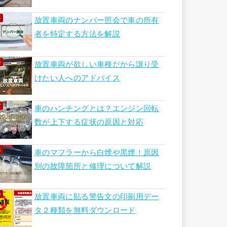
放置車両のナンバー照会で車の所有
者を特定する方法を解説
放置車両が欲しい車種だから譲り受
けたい人へのアドバイス
車のハンチングとは？エンジン回転
数が上下する症状の原因と対応
車のマフラーから白煙や黒煙！原因
別の故障箇所と修理について解説
放置車両に貼る警告文の印刷用デー
タ２種類を無料ダウンロード