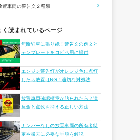
放置車両の警告文２種類
よく読まれているページ
無断駐車に張り紙！警告文の例文と
テンプレートをコピペ用に提供
エンジン警告灯がオレンジ色に点灯
したら放置はNG！適切な対処法
放置車両確認標章が貼られたら？違
反金と点数を抑える正しい方法
ナンバーなしの放置車両の所有者特
定や撤去に必要な手順を解説