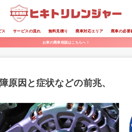
ビス
サービスの流れ
無料見積り
廃車対応エリア
廃車の必要
お車の廃車相談はこちらへ！
障原因と症状などの前兆、