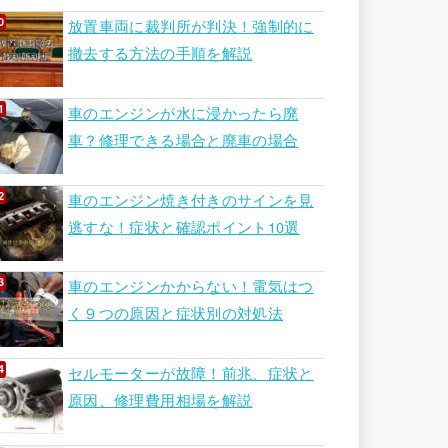
放置車両に裁判所が判決！強制的に
撤去する方法の手順を解説
車のエンジンが水に浸かったら廃
車？修理できる場合と廃車の場合
車のエンジン焼き付きのサインを見
逃すな！症状と確認ポイント10選
車のエンジンかからない！電気はつ
く９つの原因と症状別の対処法
セルモーターが故障！前兆、症状と
原因、修理費用相場を解説