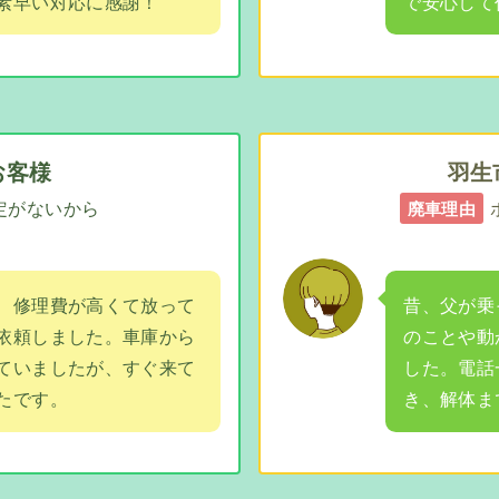
素早い対応に感謝！
で安心して
お客様
羽生
定がないから
廃車理由
、修理費が高くて放って
昔、父が乗
依頼しました。車庫から
のことや動
ていましたが、すぐ来て
した。電話
たです。
き、解体ま