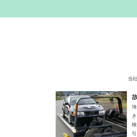
当
埼
き
検
引