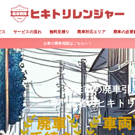
ビス
サービスの流れ
無料見積り
廃車対応エリア
廃車の必要
お車の廃車相談はこちらへ！
羽生市の廃車引
専門業者のヒキト