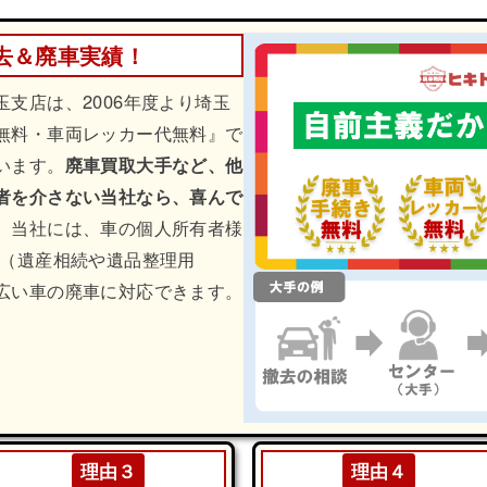
去＆廃車実績！
支店は、2006年度より埼玉
無料・車両レッカー代無料』で
います。
廃車買取大手など、他
者を介さない当社なら、喜んで
。当社には、車の個人所有者様
車（遺産相続や遺品整理用
広い車の廃車に対応できます。
理由３
理由４