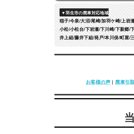
▼羽生市の廃車対応地域
稲子/今泉/大沼/尾崎/加羽ケ崎/上岩瀬
小松/小松台/下岩瀬/下川崎/下新郷/下
井上組/藤井下組/発戸/本川俣/町屋/
お客様の声
|
廃車引