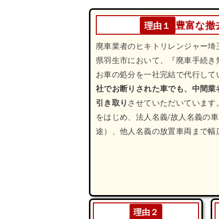
豊富な撤
理由１
廃車業者のヒキトリレンジャー埼玉
県羽生市において、『廃車手続き
お車の処分を一社完結で代行して
社でお断りされた車でも、中間業
引き取り
させていただいています
をはじめ、法人名義/故人名義の
途）、他人名義の放置車両まで幅
理由２