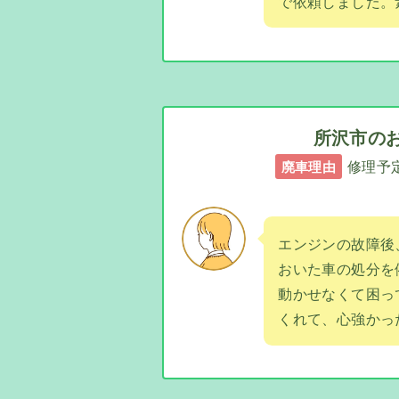
で依頼しました。
所沢市の
修理予
廃車理由
エンジンの故障後
おいた車の処分を
動かせなくて困っ
くれて、心強かっ