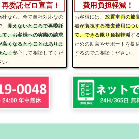
再委託ゼロ宣言！
費用負担軽減！
当社なら、全て自社対応なの
お客様には、
放置車両の被
で、
見えないところで再委託
者が負担する撤去費用につ
して、お客様への実際の請求
て、できる限り負担軽減
す
が高くなるとうことはありま
ための助言やサポートを提
せん！
安心して相談してくだ
するのでご相談ください。
さい。