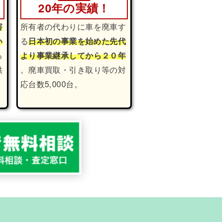
20年の実績！
害
所有者の代わりに車を廃車す
い
る
日本初の事業を始めた先代
る
より事業継承してから２０年
供
。廃車買取・引き取り等の対
応台数5,000台。