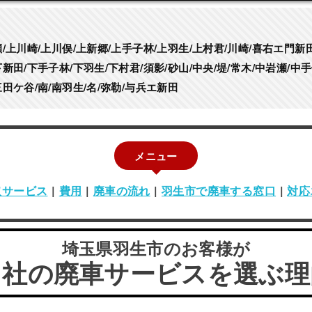
/上川崎/上川俣/上新郷/上手子林/上羽生/上村君/川崎/喜右エ門新田
新田/下手子林/下羽生/下村君/須影/砂山/中央/堤/常木/中岩瀬/中手
三田ケ谷/南/南羽生/名/弥勒/与兵エ新田
メニュー
取サービス
|
費用
|
廃車の流れ
|
羽生市で廃車する窓口
|
対応
埼玉県羽生市のお客様が
当社の廃車サービスを選ぶ理