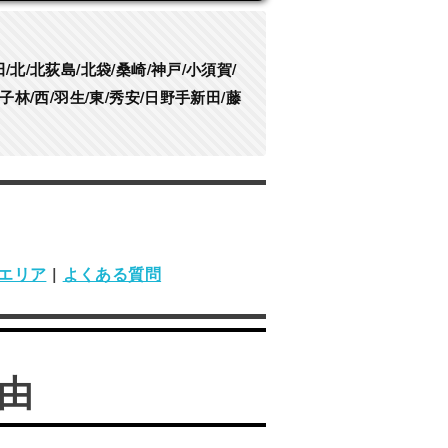
/北/北荻島/北袋/桑崎/神戸/小須賀/
子林/西/羽生/東/秀安/日野手新田/藤
エリア
|
よくある質問
由