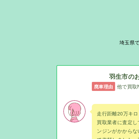
埼玉県
羽生市の
他で買取
廃車理由
走行距離20万キ
買取業者に査定し
ンジンがかからな