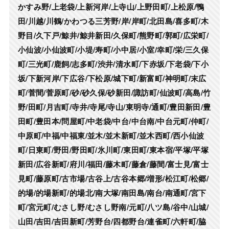
かすみ野/上老袋/上新河岸/上寺山/上野田町/上松原/鴨
田/川越/川鶴/かわつる三芳野/岸/岸町/北田島/喜多町/木
野目/久下戸/鯨井/鯨井新田/久保町/熊野町/郭町/広栄町/
小仙波/小仙波町/小堤/寿町/小中居/小室/幸町/栄/三久保
町/三光町/鹿飼/志多町/渋井/清水町/下赤坂/下老袋/下小
坂/下新河岸/下広谷/下松原/城下町/新富町/神明町/末広
町/菅間/菅原町/砂/砂久保/砂新田/諏訪町/仙波町/高島/竹
野/田町/月吉町/寺井/寺尾/寺山/東明寺/通町/豊田新田/豊
田町/豊田本/問屋町/中老袋/中台/中台南/中台元町/仲町/
中原町/中福/中福東/並木/並木新町/並木西町/西小仙波
町/日東町/野田/野田町/氷川町/東田町/東本宿/平塚/平塚
新田/広谷新町/府川/福田/藤木町/藤倉/藤間/富士見/富士
見町/藤原町/古市場/古谷上/古谷本郷/増形/松江町/松郷/
的場/的場新町/的場北/南大塚/南田島/南台/南通町/宮下
町/宮元町/むさし野/むさし野南/元町/八ツ島/谷中/山城/
山田/吉田/吉田新町/芳野台/四都野台/連雀町/六軒町/脇