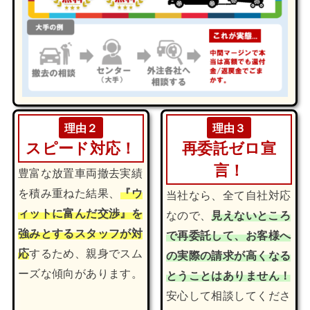
理由２
理由３
スピード対応！
再委託ゼロ宣
言！
豊富な放置車両撤去実績
を積み重ねた結果、
『ウ
当社なら、全て自社対応
ィットに富んだ交渉』を
なので、
見えないところ
強みとするスタッフが対
で再委託して、お客様へ
応
するため、親身でスム
の実際の請求が高くなる
ーズな傾向があります。
とうことはありません！
安心して相談してくださ