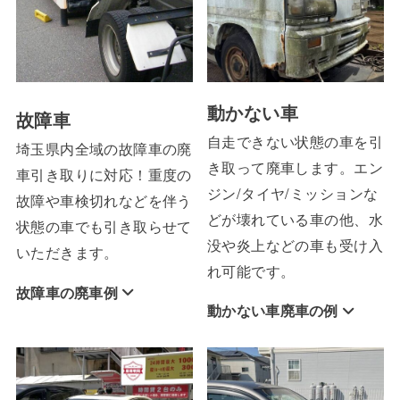
動かない車
故障車
自走できない状態の車を引
埼玉県内全域の故障車の廃
き取って廃車します。エン
車引き取りに対応！重度の
ジン/タイヤ/ミッションな
故障や車検切れなどを伴う
どが壊れている車の他、水
状態の車でも引き取らせて
没や炎上などの車も受け入
いただきます。
れ可能です。
故障車の廃車例
動かない車廃車の例