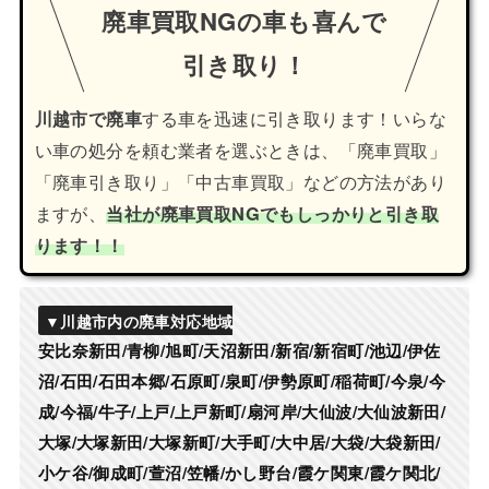
廃車買取NGの車も喜んで
引き取り！
川越市で廃車
する車を迅速に引き取ります！いらな
い車の処分を頼む業者を選ぶときは、「廃車買取」
「廃車引き取り」「中古車買取」などの方法があり
ますが、
当社が廃車買取NGでもしっかりと引き取
ります！！
▼川越市内の廃車対応地域
安比奈新田/青柳/旭町/天沼新田/新宿/新宿町/池辺/伊佐
沼/石田/石田本郷/石原町/泉町/伊勢原町/稲荷町/今泉/今
成/今福/牛子/上戸/上戸新町/扇河岸/大仙波/大仙波新田/
大塚/大塚新田/大塚新町/大手町/大中居/大袋/大袋新田/
小ケ谷/御成町/萱沼/笠幡/かし野台/霞ケ関東/霞ケ関北/