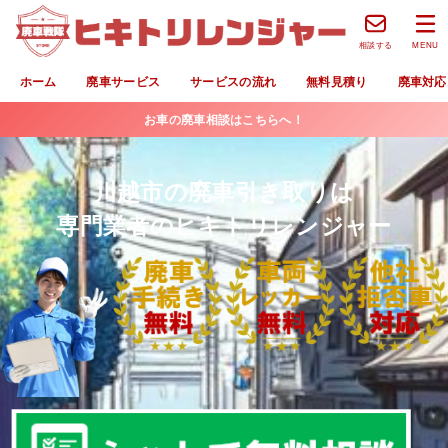
相談する
MENU
ホーム
廃車サービス
サービスの流れ
無料見積り
廃車対応
お車の廃車相談はこちらへ！
川越市の廃車引き取りは
専門業者のヒキトリレンジャー