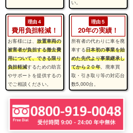
い。
理由４
理由５
費用負担軽減！
20年の実績！
お客様には、
放置車両の
所有者の代わりに車を廃
被害者が負担する撤去費
車する
日本初の事業を始
用について、できる限り
めた先代より事業継承し
負担軽減
するための助言
てから２０年
。廃車買
やサポートを提供するの
取・引き取り等の対応台
でご相談ください。
数5,000台。