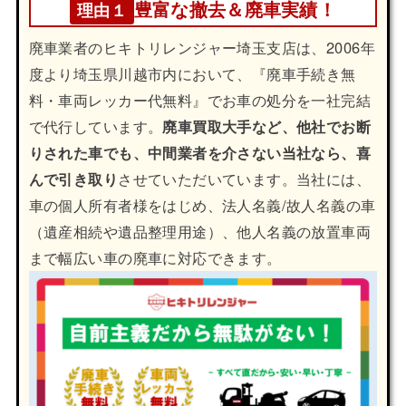
豊富な撤去＆廃車実績！
理由１
廃車業者のヒキトリレンジャー埼玉支店は、2006年
度より埼玉県川越市内において、『廃車手続き無
料・車両レッカー代無料』でお車の処分を一社完結
で代行しています。
廃車買取大手など、他社でお断
りされた車でも、中間業者を介さない当社なら、喜
んで引き取り
させていただいています。当社には、
車の個人所有者様をはじめ、法人名義/故人名義の車
（遺産相続や遺品整理用途）、他人名義の放置車両
まで幅広い車の廃車に対応できます。