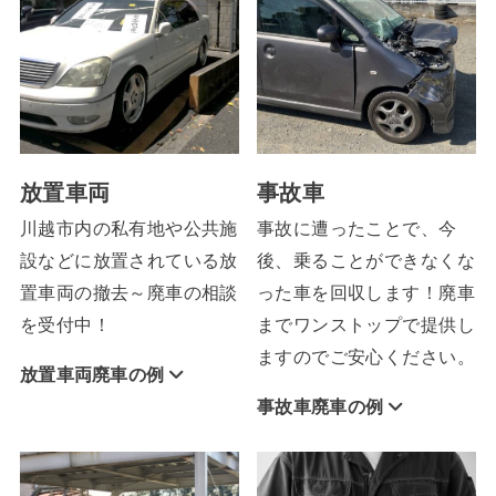
放置車両
事故車
川越市内の私有地や公共施
事故に遭ったことで、今
設などに放置されている放
後、乗ることができなくな
置車両の撤去～廃車の相談
った車を回収します！廃車
を受付中！
までワンストップで提供し
ますのでご安心ください。
放置車両廃車の例
事故車廃車の例