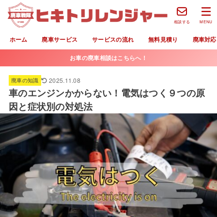
相談する
MENU
ホーム
廃車サービス
サービスの流れ
無料見積り
廃車対応
お車の廃車相談はこちらへ！
2025.11.08
廃車の知識
車のエンジンかからない！電気はつく９つの原
因と症状別の対処法