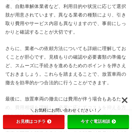
者、自動車解体業者など、利用目的や状況に応じて選択
肢が用意されています。異なる業者の種類により、引き
取り費用やサービス内容も異なりますので、事前にしっ
かりと確認することが大切です。
さらに、業者への依頼方法についても詳細に理解してお
くことが肝心です。見積もりの確認や必要書類の準備な
ど、スムーズに手続きを進めるためのポイントを押さえ
ておきましょう。これらを踏まえることで、放置車両の
撤去を効率的かつ合法的に行うことができます。
最後に、放置車両の撤去には費用が伴う場合もあるた
め、費用相場を理解し、必要に応じてコストを抑える方
＼お気軽にお問い合わせください！／
法も検討することが重要です。違法な撤去を避けるため
お見積はコチラ
今すぐ電話相談
に、正当な手続きと適切な業者選びが不可欠です。放置