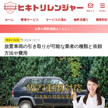
相談する
MENU
ホーム
廃車サービス
サービスの流れ
無料見積り
廃車対応
お車の廃車相談はこちらへ！
2024.12.11
廃車の知識
放置車両の引き取りが可能な業者の種類と依頼
方法や費用