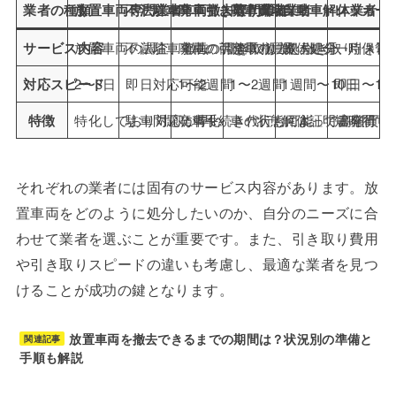
業者の種類
放置車両専門業者
不法駐車車両撤去専門業者
廃車引き取り業者
廃車買取業者
自動車解体業者
レッカー
サービス内容
放置車両の調査、撤去、引き取り
不法駐車車両の調査、撤去、引き取り
廃車の引き取り、処分
廃車の買取、処分
解体処分、引き取
一時保管
対応スピード
2〜3日
即日対応可能
1〜2週間
1〜2週間
1週間〜10日
即日〜1
特徴
特化しており対応が早い
駐車問題に特化
廃車手続き代行も可能
車の状態によって高額買取
解体証明書発行可
短時間で
それぞれの業者には固有のサービス内容があります。放
置車両をどのように処分したいのか、自分のニーズに合
わせて業者を選ぶことが重要です。また、引き取り費用
や引き取りスピードの違いも考慮し、最適な業者を見つ
けることが成功の鍵となります。
放置車両を撤去できるまでの期間は？状況別の準備と
関連記事
手順も解説