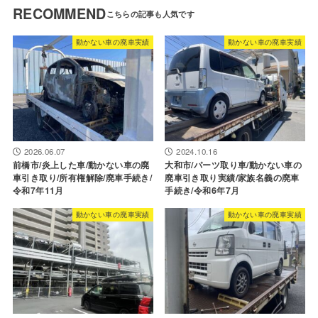
RECOMMEND
動かない車の廃車実績
動かない車の廃車実績
2026.06.07
2024.10.16
前橋市/炎上した車/動かない車の廃
大和市/パーツ取り車/動かない車の
車引き取り/所有権解除/廃車手続き/
廃車引き取り実績/家族名義の廃車
令和7年11月
手続き/令和6年7月
動かない車の廃車実績
動かない車の廃車実績