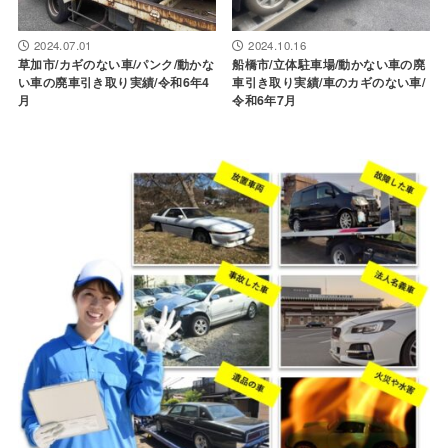
2024.07.01
2024.10.16
草加市/カギのない車/パンク/動かな
船橋市/立体駐車場/動かない車の廃
い車の廃車引き取り実績/令和6年4
車引き取り実績/車のカギのない車/
月
令和6年7月