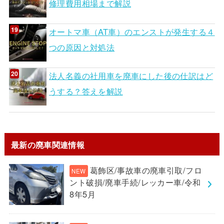
修理費用相場まで解説
オートマ車（AT車）のエンストが発生する４
つの原因と対処法
法人名義の社用車を廃車にした後の仕訳はど
うする？答えを解説
最新の廃車関連情報
葛飾区/事故車の廃車引取/フロ
ント破損/廃車手続/レッカー車/令和
8年5月