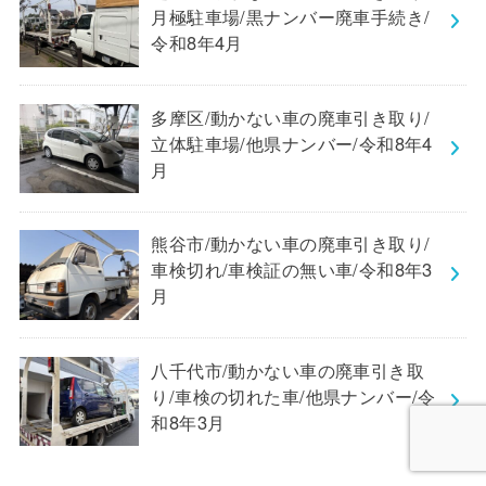
月極駐車場/黒ナンバー廃車手続き/
令和8年4月
多摩区/動かない車の廃車引き取り/
立体駐車場/他県ナンバー/令和8年4
月
熊谷市/動かない車の廃車引き取り/
車検切れ/車検証の無い車/令和8年3
月
八千代市/動かない車の廃車引き取
り/車検の切れた車/他県ナンバー/令
和8年3月