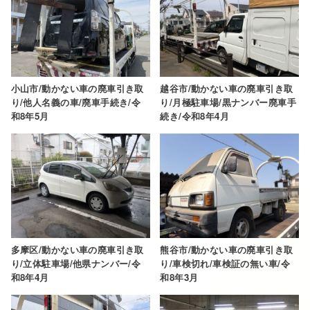
小山市/動かない車の廃車引き取
越谷市/動かない車の廃車引き取
り/他人名義の車/廃車手続き/令
り/月極駐車場/黒ナンバー廃車手
和8年5月
続き/令和8年4月
多摩区/動かない車の廃車引き取
熊谷市/動かない車の廃車引き取
り/立体駐車場/他県ナンバー/令
り/車検切れ/車検証の無い車/令
和8年4月
和8年3月