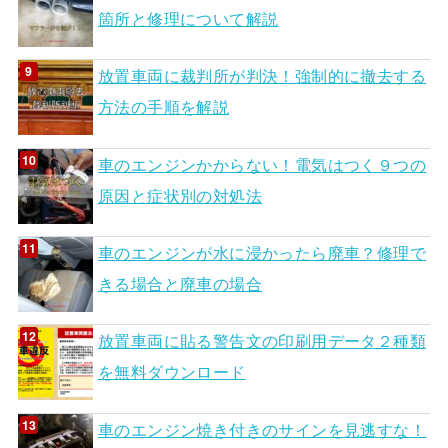
箇所と修理について解説
放置車両に裁判所が判決！強制的に撤去する
方法の手順を解説
車のエンジンかからない！電気はつく９つの
原因と症状別の対処法
車のエンジンが水に浸かったら廃車？修理で
きる場合と廃車の場合
放置車両に貼る警告文の印刷用データ２種類
を無料ダウンロード
車のエンジン焼き付きのサインを見逃すな！