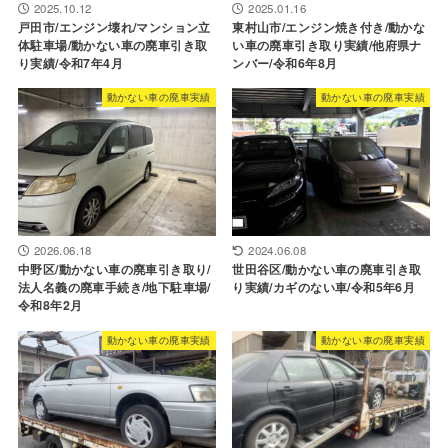
2025.10.12
2025.01.16
戸田市/エンジン壊れ/マンション立
東村山市/エンジン焼き付き/動かな
体駐車場/動かない車の廃車引き取
い車の廃車引き取り実績/他府県ナ
り実績/令和7年4月
ンバー/令和6年8月
動かない車の廃車実績
動かない車の廃車実績
2026.06.18
2024.06.08
中野区/動かない車の廃車引き取り/
世田谷区/動かない車の廃車引き取
法人名義の廃車手続き/地下駐車場/
り実績/カギのない車/令和5年6月
令和8年2月
動かない車の廃車実績
動かない車の廃車実績