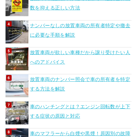
数を抑える正しい方法
ナンバーなしの放置車両の所有者特定や撤去
に必要な手順を解説
放置車両が欲しい車種だから譲り受けたい人
へのアドバイス
放置車両のナンバー照会で車の所有者を特定
する方法を解説
車のハンチングとは？エンジン回転数が上下
する症状の原因と対応
車のマフラーから白煙や黒煙！原因別の故障