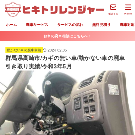
相談する
MENU
ホーム
廃車サービス
サービスの流れ
無料見積り
廃車対応
お車の廃車相談はこちらへ！
2024.02.05
動かない車の廃車実績
群馬県高崎市/カギの無い車/動かない車の廃車
引き取り実績/令和3年5月