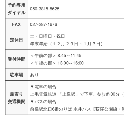
予約専用
050-3818-8625
ダイヤル
FAX
027-287-1676
土・日曜日・祝日
定休日
年末年始（１２月２９日～１月３日）
＜午前の部＞ 8:45～11:45
受付時間
＜午後の部＞ 13:00～16:00
駐車場
あり
▼電車の場合
最寄り
上毛電気鉄道 「上泉駅」で下車、徒歩約30分（約2
交通機関
▼バスの場合
前橋駅北口6番のりば 永井バス【荻窪公園線・嶺公