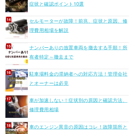
症状と確認ポイント10選
セルモーターが故障！前兆、症状と原因、修
理費用相場を解説
ナンバーありの放置車両を撤去する手順！所
有者特定～撤去まで
駐車場料金の滞納者への対応方法！管理会社
とオーナーは必見
車が加速しない！症状別の原因と確認方法、
修理費用相場
車のエンジン異音の原因はコレ！故障箇所と