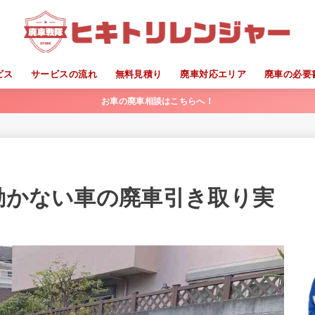
ビス
サービスの流れ
無料見積り
廃車対応エリア
廃車の必要
お車の廃車相談はこちらへ！
/動かない車の廃車引き取り実