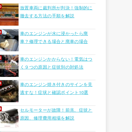
放置車両に裁判所が判決！強制的に
撤去する方法の手順を解説
車のエンジンが水に浸かったら廃
車？修理できる場合と廃車の場合
車のエンジンかからない！電気はつ
く９つの原因と症状別の対処法
車のエンジン焼き付きのサインを見
逃すな！症状と確認ポイント10選
セルモーターが故障！前兆、症状と
原因、修理費用相場を解説