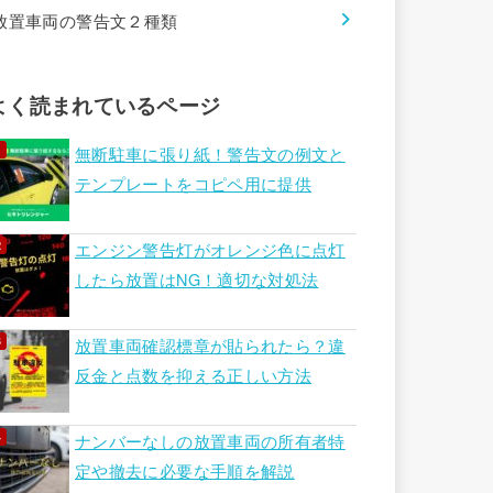
放置車両の警告文２種類
よく読まれているページ
無断駐車に張り紙！警告文の例文と
テンプレートをコピペ用に提供
エンジン警告灯がオレンジ色に点灯
したら放置はNG！適切な対処法
放置車両確認標章が貼られたら？違
反金と点数を抑える正しい方法
ナンバーなしの放置車両の所有者特
定や撤去に必要な手順を解説