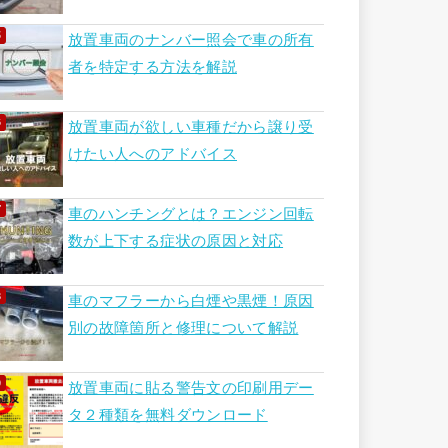
放置車両のナンバー照会で車の所有
者を特定する方法を解説
放置車両が欲しい車種だから譲り受
けたい人へのアドバイス
車のハンチングとは？エンジン回転
数が上下する症状の原因と対応
車のマフラーから白煙や黒煙！原因
別の故障箇所と修理について解説
放置車両に貼る警告文の印刷用デー
タ２種類を無料ダウンロード