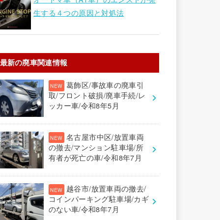
生する４つの原因と対処法
最新の廃車関連情報
葛飾区/事故車の廃車引
取/フロント破損/廃車手続/レ
ッカー車/令和8年5月
名古屋市中区/放置車両
の撤去/マンション駐車場/所
有者が死亡の車/令和8年7月
越谷市/放置車両の撤去/
コインパーキング駐車場/カギ
のない車/令和8年7月