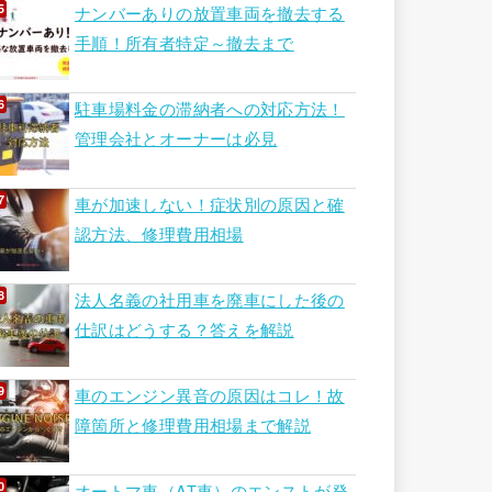
ナンバーありの放置車両を撤去する
手順！所有者特定～撤去まで
駐車場料金の滞納者への対応方法！
管理会社とオーナーは必見
車が加速しない！症状別の原因と確
認方法、修理費用相場
法人名義の社用車を廃車にした後の
仕訳はどうする？答えを解説
車のエンジン異音の原因はコレ！故
障箇所と修理費用相場まで解説
オートマ車（AT車）のエンストが発