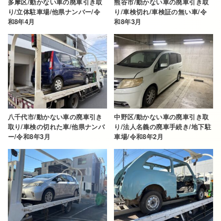
多摩区/動かない車の廃車引き取
熊谷市/動かない車の廃車引き取
り/立体駐車場/他県ナンバー/令
り/車検切れ/車検証の無い車/令
和8年4月
和8年3月
八千代市/動かない車の廃車引き
中野区/動かない車の廃車引き取
取り/車検の切れた車/他県ナンバ
り/法人名義の廃車手続き/地下駐
ー/令和8年3月
車場/令和8年2月