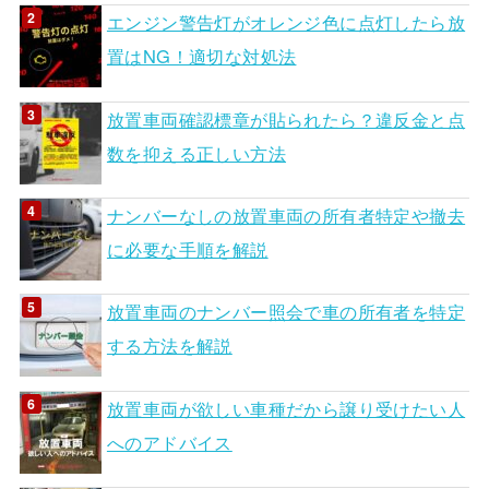
エンジン警告灯がオレンジ色に点灯したら放
置はNG！適切な対処法
放置車両確認標章が貼られたら？違反金と点
数を抑える正しい方法
ナンバーなしの放置車両の所有者特定や撤去
に必要な手順を解説
放置車両のナンバー照会で車の所有者を特定
する方法を解説
放置車両が欲しい車種だから譲り受けたい人
へのアドバイス