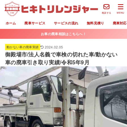
相談する
MENU
ホーム
廃車サービス
サービスの流れ
無料見積り
廃車対応
お車の廃車相談はこちらへ！
2024.02.05
動かない車の廃車実績
御殿場市/法人名義で車検の切れた車/動かない
車の廃車引き取り実績/令和5年9月