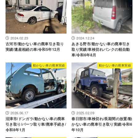
2024.02.23
2024.12.24
古河市/動かない車の廃車引き取り
あきる野市/動かない車の廃車引き
実績/遺産相続の車/令和5年12月
取り実績/車検切れパンクの軽自動
車/令和6年8月
動かない車の廃車実績
動かない車の廃車実績
2026.06.17
2025.02.09
沼津市/ドンガラ/動かない車の廃車
春日部市/車検切れ/長期間の放置/動
引き取り/パーツ取り車/廃車手続き/
かない車の廃車引き取り実績/令和6
令和8年1月
年10月