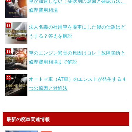
車が加速しない！症状別の原因と確認方法、
修理費用相場
法人名義の社用車を廃車にした後の仕訳はど
うする？答えを解説
車のエンジン異音の原因はコレ！故障箇所と
修理費用相場まで解説
オートマ車（AT車）のエンストが発生する４
つの原因と対処法
最新の廃車関連情報