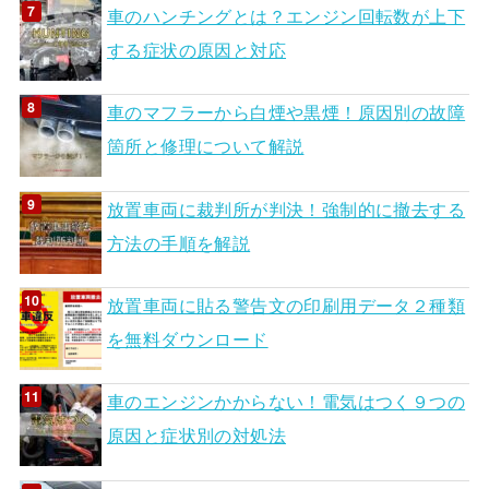
車のハンチングとは？エンジン回転数が上下
する症状の原因と対応
車のマフラーから白煙や黒煙！原因別の故障
箇所と修理について解説
放置車両に裁判所が判決！強制的に撤去する
方法の手順を解説
放置車両に貼る警告文の印刷用データ２種類
を無料ダウンロード
車のエンジンかからない！電気はつく９つの
原因と症状別の対処法