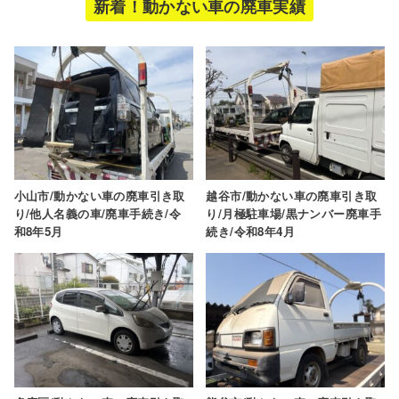
新着！動かない車の廃車実績
小山市/動かない車の廃車引き取
越谷市/動かない車の廃車引き取
り/他人名義の車/廃車手続き/令
り/月極駐車場/黒ナンバー廃車手
和8年5月
続き/令和8年4月