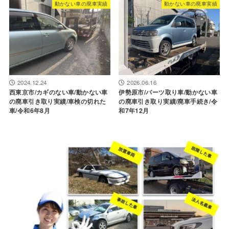
動かない車の廃車実績
動かない車の廃車実績
2024.12.24
2026.06.16
西東京市/カギのない車/動かない車
伊勢原市/パーツ取り車/動かない車
の廃車引き取り実績/車検の切れた
の廃車引き取り実績/廃車手続き/令
車/令和6年8月
和7年12月