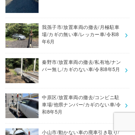
我孫子市/放置車両の撤去/月極駐車
場/カギの無い車/レッカー車/令和8
年6月
秦野市/放置車両の撤去/私有地/ナン
バー無し/カギのない車/令和8年5月
中原区/放置車両の撤去/コンビニ駐
車場/他県ナンバー/カギのない車/令
和8年5月
小山市/動かない車の廃車引き取り/