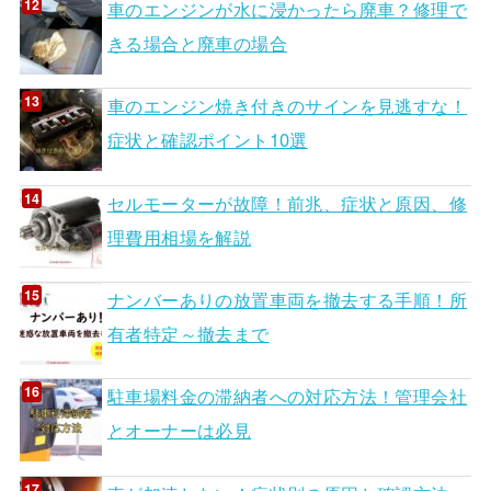
車のエンジンが水に浸かったら廃車？修理で
きる場合と廃車の場合
車のエンジン焼き付きのサインを見逃すな！
症状と確認ポイント10選
セルモーターが故障！前兆、症状と原因、修
理費用相場を解説
ナンバーありの放置車両を撤去する手順！所
有者特定～撤去まで
駐車場料金の滞納者への対応方法！管理会社
とオーナーは必見