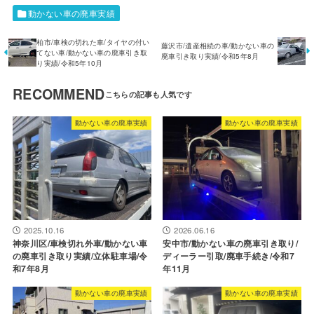
動かない車の廃車実績
柏市/車検の切れた車/タイヤの付い
藤沢市/遺産相続の車/動かない車の
てない車/動かない車の廃車引き取
廃車引き取り実績/令和5年8月
り実績/令和5年10月
RECOMMEND
動かない車の廃車実績
動かない車の廃車実績
2025.10.16
2026.06.16
神奈川区/車検切れ外車/動かない車
安中市/動かない車の廃車引き取り/
の廃車引き取り実績/立体駐車場/令
ディーラー引取/廃車手続き/令和7
和7年8月
年11月
動かない車の廃車実績
動かない車の廃車実績