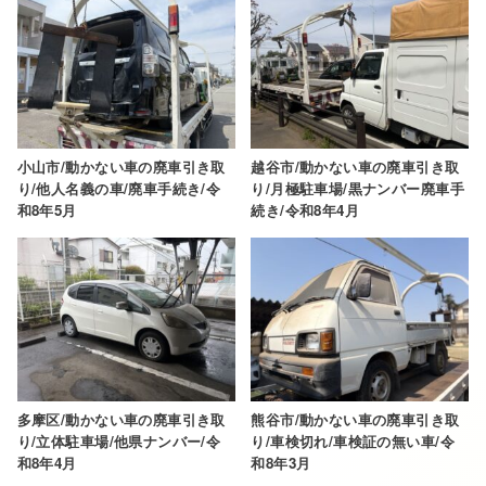
小山市/動かない車の廃車引き取
越谷市/動かない車の廃車引き取
り/他人名義の車/廃車手続き/令
り/月極駐車場/黒ナンバー廃車手
和8年5月
続き/令和8年4月
多摩区/動かない車の廃車引き取
熊谷市/動かない車の廃車引き取
り/立体駐車場/他県ナンバー/令
り/車検切れ/車検証の無い車/令
和8年4月
和8年3月