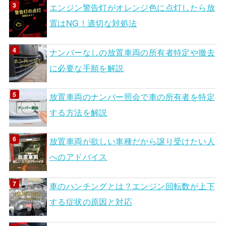
エンジン警告灯がオレンジ色に点灯したら放
置はNG！適切な対処法
ナンバーなしの放置車両の所有者特定や撤去
に必要な手順を解説
放置車両のナンバー照会で車の所有者を特定
する方法を解説
放置車両が欲しい車種だから譲り受けたい人
へのアドバイス
車のハンチングとは？エンジン回転数が上下
する症状の原因と対応