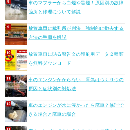
車のマフラーから白煙や黒煙！原因別の故障
箇所と修理について解説
放置車両に裁判所が判決！強制的に撤去する
方法の手順を解説
放置車両に貼る警告文の印刷用データ２種類
を無料ダウンロード
車のエンジンかからない！電気はつく９つの
原因と症状別の対処法
車のエンジンが水に浸かったら廃車？修理で
きる場合と廃車の場合