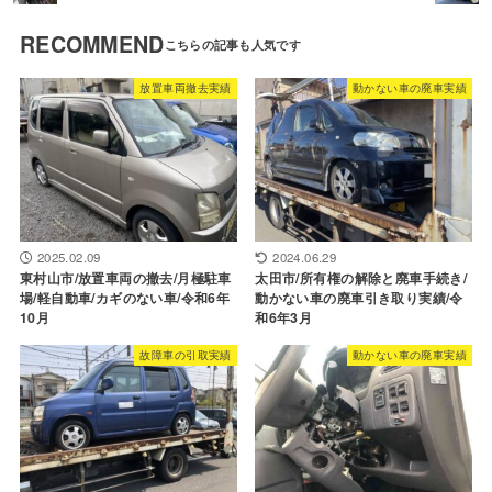
RECOMMEND
放置車両撤去実績
動かない車の廃車実績
2025.02.09
2024.06.29
東村山市/放置車両の撤去/月極駐車
太田市/所有権の解除と廃車手続き/
場/軽自動車/カギのない車/令和6年
動かない車の廃車引き取り実績/令
10月
和6年3月
故障車の引取実績
動かない車の廃車実績