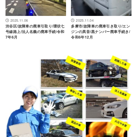
2025.11.06
2025.11.04
渋谷区/故障車の廃車引取り/環状七
多摩市/故障車の廃車引き取り/エン
号線路上/法人名義の廃車手続/令和
ジンの異音/黒ナンバー廃車手続き/
7年6月
令和6年12月