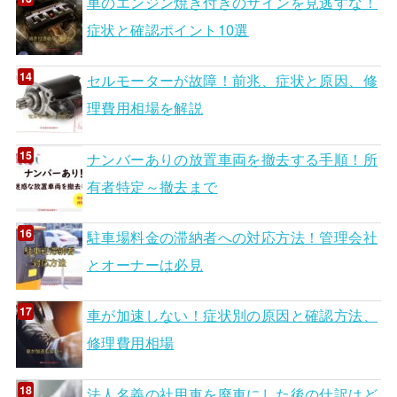
車のエンジン焼き付きのサインを見逃すな！
症状と確認ポイント10選
セルモーターが故障！前兆、症状と原因、修
理費用相場を解説
ナンバーありの放置車両を撤去する手順！所
有者特定～撤去まで
駐車場料金の滞納者への対応方法！管理会社
とオーナーは必見
車が加速しない！症状別の原因と確認方法、
修理費用相場
法人名義の社用車を廃車にした後の仕訳はど