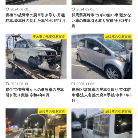
2024.06.08
2024.02.05
青梅市/故障車の廃車引き取り/月極
群馬県高崎市/カギの無い車/動かな
駐車場/車検の切れた車/令和6年3月
い車の廃車引き取り実績/令和3年5
月
事故車の廃車引取実績
故障車の引取実績
2024.05.14
2025.11.06
福生市/警察署からの事故車の廃車
豊島区/故障車の廃車引取り/立体駐
引き取り実績/令和4年8月
車場/法人名義の廃車手続/令和7年5
月
故障車の引取実績
故障車の引取実績