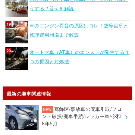
うする？答えを解説
車のエンジン異音の原因はコレ！故障箇所と
修理費用相場まで解説
オートマ車（AT車）のエンストが発生する４
つの原因と対処法
最新の廃車関連情報
葛飾区/事故車の廃車引取/フロ
ント破損/廃車手続/レッカー車/令和
8年5月