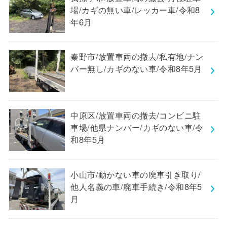
場/カギの無い車/レッカー車/令和8
年6月
秦野市/放置車両の撤去/私有地/ナン
バー無し/カギのない車/令和8年5月
中原区/放置車両の撤去/コンビニ駐
車場/他県ナンバー/カギのない車/令
和8年5月
小山市/動かない車の廃車引き取り/
他人名義の車/廃車手続き/令和8年5
月