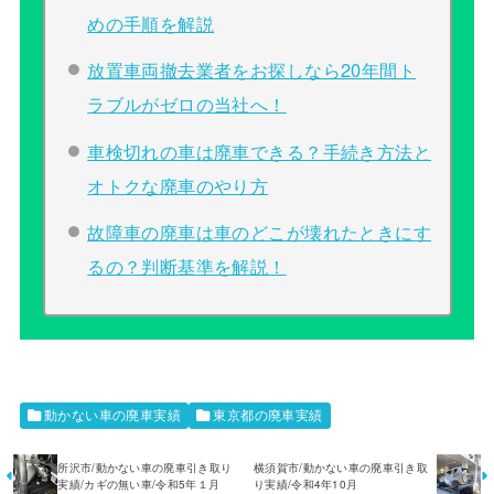
めの手順を解説
放置車両撤去業者をお探しなら20年間ト
ラブルがゼロの当社へ！
車検切れの車は廃車できる？手続き方法と
オトクな廃車のやり方
故障車の廃車は車のどこが壊れたときにす
るの？判断基準を解説！
動かない車の廃車実績
東京都の廃車実績
所沢市/動かない車の廃車引き取り
横須賀市/動かない車の廃車引き取
実績/カギの無い車/令和5年１月
り実績/令和4年10月