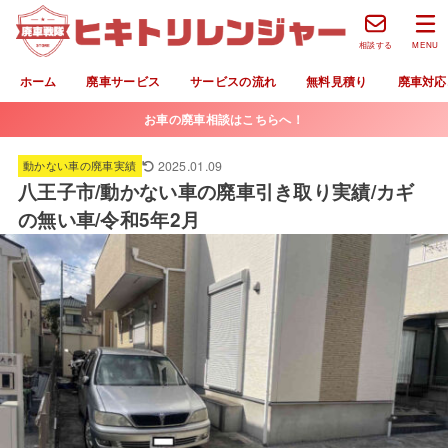
相談する
MENU
ホーム
廃車サービス
サービスの流れ
無料見積り
廃車対応
お車の廃車相談はこちらへ！
2025.01.09
動かない車の廃車実績
八王子市/動かない車の廃車引き取り実績/カギ
の無い車/令和5年2月