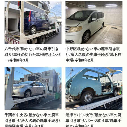
八千代市/動かない車の廃車引き
中野区/動かない車の廃車引き取
取り/車検の切れた車/他県ナンバ
り/法人名義の廃車手続き/地下駐
ー/令和8年3月
車場/令和8年2月
千葉市中央区/動かない車の廃車
沼津市/ドンガラ/動かない車の廃
引き取り/法人名義の廃車手続き/
車引き取り/パーツ取り車/廃車手
月極駐車場/令和8年1月
続き/令和8年1月