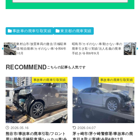
事故車の廃車引取実績
東京都の廃車実績
東村山市/放置車両の撤去/月極駐車
昭島市/カギのない車/動かない車の
場/軽自動車/カギのない車/令和6年
廃車引き取り実績/法人名義の廃車
10月
手続き/令和6年9月
RECOMMEND
事故車の廃車引取実績
事故車の廃車引取実績
2026.05.16
2026.04.07
熊谷市/事故車の廃車引取/フロント
茅ヶ崎市/茅ケ崎警察署/事故車の廃
周り損傷/月極駐車場/レッカー車/令
車引き取り実績/令和4年12月