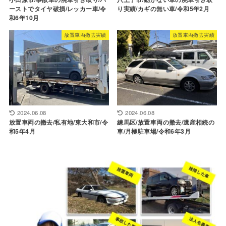
ーストでタイヤ破損/レッカー車/令
り実績/カギの無い車/令和5年2月
和6年10月
放置車両撤去実績
放置車両撤去実績
2024.06.08
2024.06.08
放置車両の撤去/私有地/東大和市/令
練馬区/放置車両の撤去/遺産相続の
和5年4月
車/月極駐車場/令和6年3月