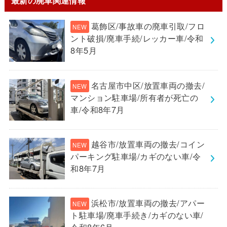
葛飾区/事故車の廃車引取/フロ
ント破損/廃車手続/レッカー車/令和
8年5月
名古屋市中区/放置車両の撤去/
マンション駐車場/所有者が死亡の
車/令和8年7月
越谷市/放置車両の撤去/コイン
パーキング駐車場/カギのない車/令
和8年7月
浜松市/放置車両の撤去/アパー
ト駐車場/廃車手続き/カギのない車/