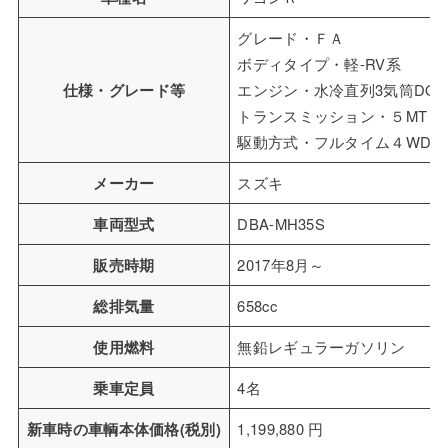
グレード・ＦＡ
ボディタイプ・軽-RV系
仕様・グレード等
エンジン・水冷直列3気筒DOH
トランスミッション・５MT
駆動方式・フルタイム４WD 
メーカー
スズキ
車両型式
DBA-MH35S
販売時期
2017年8月～
総排気量
658cc
使用燃料
無鉛レギュラーガソリン
乗車定員
4名
新車時の車輌本体価格(税別)
1,199,880 円