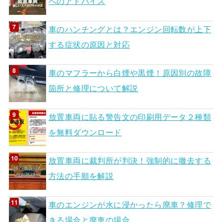
へのアドバイス
車のハンチングとは？エンジン回転数が上下
する症状の原因と対応
車のマフラーから白煙や黒煙！原因別の故障
箇所と修理について解説
放置車両に貼る警告文の印刷用データ２種類
を無料ダウンロード
放置車両に裁判所が判決！強制的に撤去する
方法の手順を解説
車のエンジンが水に浸かったら廃車？修理で
きる場合と廃車の場合