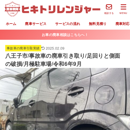
相談する
MENU
ホーム
廃車サービス
サービスの流れ
無料見積り
廃車対応
お車の廃車相談はこちらへ！
2025.02.09
事故車の廃車引取実績
八王子市/事故車の廃車引き取り/足回りと側面
の破損/月極駐車場/令和6年9月