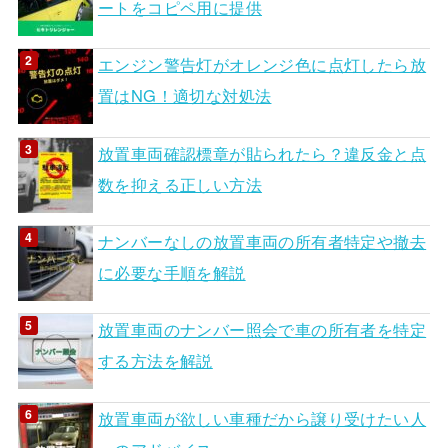
ートをコピペ用に提供
エンジン警告灯がオレンジ色に点灯したら放
置はNG！適切な対処法
放置車両確認標章が貼られたら？違反金と点
数を抑える正しい方法
ナンバーなしの放置車両の所有者特定や撤去
に必要な手順を解説
放置車両のナンバー照会で車の所有者を特定
する方法を解説
放置車両が欲しい車種だから譲り受けたい人