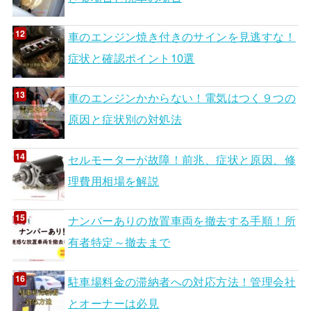
車のエンジン焼き付きのサインを見逃すな！
症状と確認ポイント10選
車のエンジンかからない！電気はつく９つの
原因と症状別の対処法
セルモーターが故障！前兆、症状と原因、修
理費用相場を解説
ナンバーありの放置車両を撤去する手順！所
有者特定～撤去まで
駐車場料金の滞納者への対応方法！管理会社
とオーナーは必見