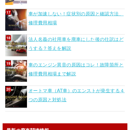
車が加速しない！症状別の原因と確認方法、
修理費用相場
法人名義の社用車を廃車にした後の仕訳はど
うする？答えを解説
車のエンジン異音の原因はコレ！故障箇所と
修理費用相場まで解説
オートマ車（AT車）のエンストが発生する４
つの原因と対処法
最新の廃車関連情報