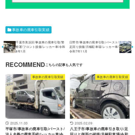
事故車の廃車引取実績
千葉市美浜区/事故車の廃車引取/警
日野市/事故車の廃車引取/バースト/
察署/フロント損傷/レッカー車/令和
足回り損傷/月極駐車場/レッカー車/
8年1月
令和7年11月
RECOMMEND
事故車の廃車引取実績
事故車の廃車引取実績
2025.11.03
2025.02.09
平塚市/事故車の廃車引取/バースト/
八王子市/事故車の廃車引き取り/足
法人名義の廃車手続/レッカー車/令
回りと側面の破損/月極駐車場/令和