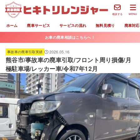
相談する
MENU
ホーム
廃車サービス
サービスの流れ
無料見積り
廃車対応
お車の廃車相談はこちらへ！
2026.05.16
事故車の廃車引取実績
熊谷市/事故車の廃車引取/フロント周り損傷/月
極駐車場/レッカー車/令和7年12月