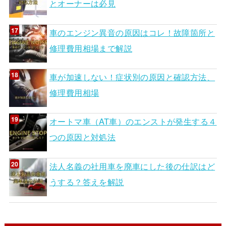
とオーナーは必見
車のエンジン異音の原因はコレ！故障箇所と
修理費用相場まで解説
車が加速しない！症状別の原因と確認方法、
修理費用相場
オートマ車（AT車）のエンストが発生する４
つの原因と対処法
法人名義の社用車を廃車にした後の仕訳はど
うする？答えを解説