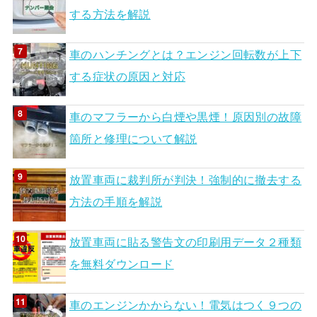
する方法を解説
車のハンチングとは？エンジン回転数が上下
する症状の原因と対応
車のマフラーから白煙や黒煙！原因別の故障
箇所と修理について解説
放置車両に裁判所が判決！強制的に撤去する
方法の手順を解説
放置車両に貼る警告文の印刷用データ２種類
を無料ダウンロード
車のエンジンかからない！電気はつく９つの