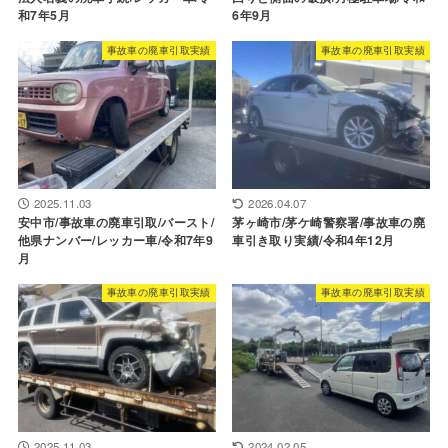
和7年5月
6年9月
事故車の廃車引取実績
事故車の廃車引取実績
2025.11.03
2026.04.07
安中市/事故車の廃車引取/バースト/
茅ヶ崎市/茅ケ崎警察署/事故車の廃
他県ナンバー/レッカー車/令和7年9
車引き取り実績/令和4年12月
月
事故車の廃車引取実績
事故車の廃車引取実績
2025.11.03
2024.02.05