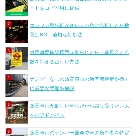
ートをコピペ用に提供
エンジン警告灯がオレンジ色に点灯したら放
置はNG！適切な対処法
放置車両確認標章が貼られたら？違反金と点
数を抑える正しい方法
ナンバーなしの放置車両の所有者特定や撤去
に必要な手順を解説
放置車両が欲しい車種だから譲り受けたい人
へのアドバイス
放置車両のナンバー照会で車の所有者を特定