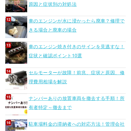
原因と症状別の対処法
車のエンジンが水に浸かったら廃車？修理で
きる場合と廃車の場合
車のエンジン焼き付きのサインを見逃すな！
症状と確認ポイント10選
セルモーターが故障！前兆、症状と原因、修
理費用相場を解説
ナンバーありの放置車両を撤去する手順！所
有者特定～撤去まで
駐車場料金の滞納者への対応方法！管理会社