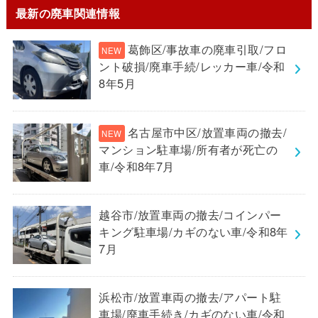
最新の廃車関連情報
葛飾区/事故車の廃車引取/フロ
ント破損/廃車手続/レッカー車/令和
8年5月
名古屋市中区/放置車両の撤去/
マンション駐車場/所有者が死亡の
車/令和8年7月
越谷市/放置車両の撤去/コインパー
キング駐車場/カギのない車/令和8年
7月
浜松市/放置車両の撤去/アパート駐
車場/廃車手続き/カギのない車/令和