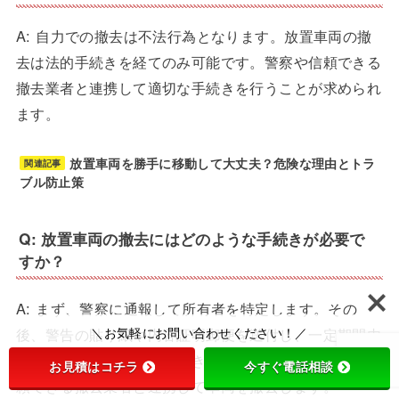
A: 自力での撤去は不法行為となります。放置車両の撤
去は法的手続きを経てのみ可能です。警察や信頼できる
撤去業者と連携して適切な手続きを行うことが求められ
ます。
放置車両を勝手に移動して大丈夫？危険な理由とトラ
関連記事
ブル防止策
Q: 放置車両の撤去にはどのような手続きが必要で
すか？
A: まず、警察に通報して所有者を特定します。その
後、警告の貼り紙や内容証明郵便を送付し、一定期間内
＼お気軽にお問い合わせください！／
に対応がなければ法的手続きを進めます。最終的には信
お見積はコチラ
今すぐ電話相談
頼できる撤去業者と連携して車両を撤去します。