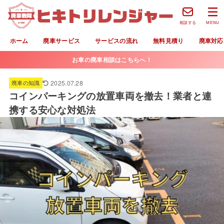
相談する
MENU
ホーム
廃車サービス
サービスの流れ
無料見積り
廃車対応
お車の廃車相談はこちらへ！
2025.07.28
廃車の知識
コインパーキングの放置車両を撤去！業者と連
携する安心な対処法